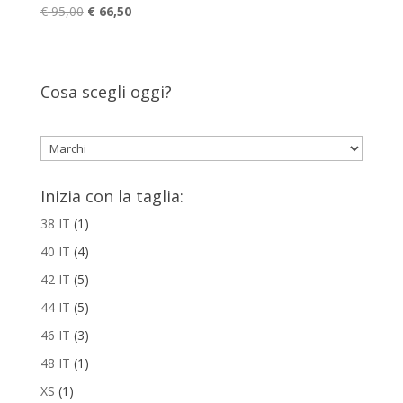
Il
Il
€
95,00
€
66,50
prezzo
prezzo
originale
attuale
era:
è:
Cosa scegli oggi?
€ 95,00.
€ 66,50.
Inizia con la taglia:
38 IT
(1)
40 IT
(4)
42 IT
(5)
44 IT
(5)
46 IT
(3)
48 IT
(1)
XS
(1)