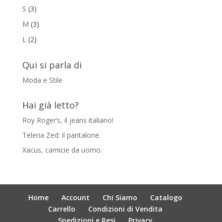
S
(3)
M
(3)
L
(2)
Qui si parla di
Moda e Stile
Hai già letto?
Roy Roger’s, il jeans italiano!
Teleria Zed: il pantalone.
Xacus, camicie da uomo.
Home
Account
Chi Siamo
Catalogo
Carrello
Condizioni di Vendita
Spedizioni e Resi
Privacy