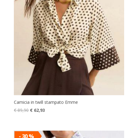
Camicia in twill stampato Emme
Il
Il
€
89,90
€
62,93
prezzo
prezzo
originale
attuale
era:
è:
- 30 %