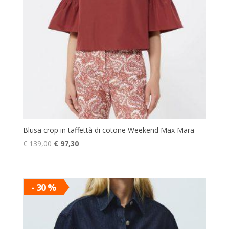
Blusa crop in taffettà di cotone Weekend Max Mara
Il
Il
€
139,00
€
97,30
prezzo
prezzo
originale
attuale
era:
è:
- 30 %
€ 139,00.
€ 97,30.