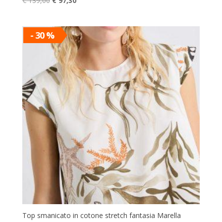
€
139,00
€
97,30
prezzo
prezzo
originale
attuale
era:
è:
- 30 %
€ 139,00.
€ 97,30.
Top smanicato in cotone stretch fantasia Marella