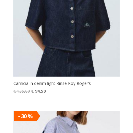
Camicia in denim light Rinse Roy Roger’s
Il
Il
€
135,00
€
94,50
prezzo
prezzo
originale
attuale
era:
è:
- 30 %
€ 135,00.
€ 94,50.