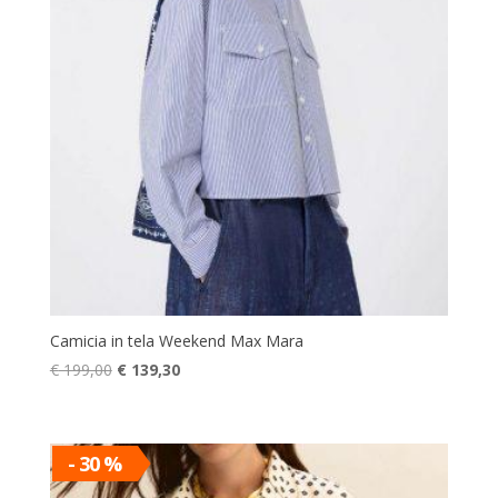
Camicia in tela Weekend Max Mara
Il
Il
€
199,00
€
139,30
prezzo
prezzo
originale
attuale
era:
è:
- 30 %
€ 199,00.
€ 139,30.