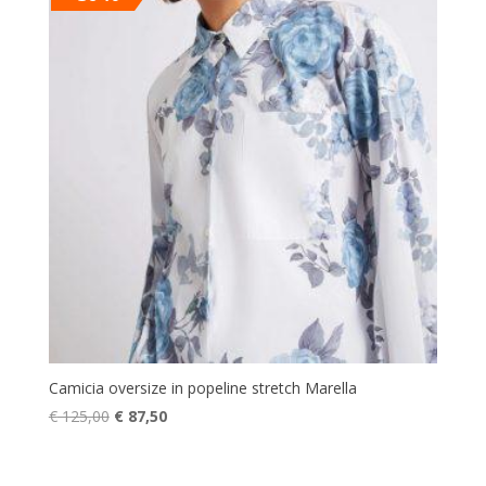
€ 89,90.
€ 62,93.
Camicia oversize in popeline stretch Marella
Il
Il
€
125,00
€
87,50
prezzo
prezzo
originale
attuale