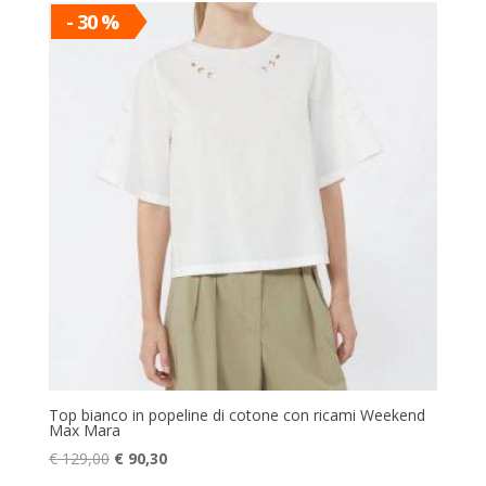
era:
è:
- 30 %
€ 125,00.
€ 87,50.
Top bianco in popeline di cotone con ricami Weekend
Max Mara
Il
Il
€
129,00
€
90,30
prezzo
prezzo