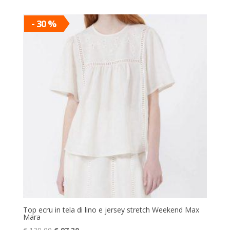
originale
attuale
era:
è:
- 30 %
€ 129,00.
€ 90,30.
Top ecru in tela di lino e jersey stretch Weekend Max
Mara
Il
Il