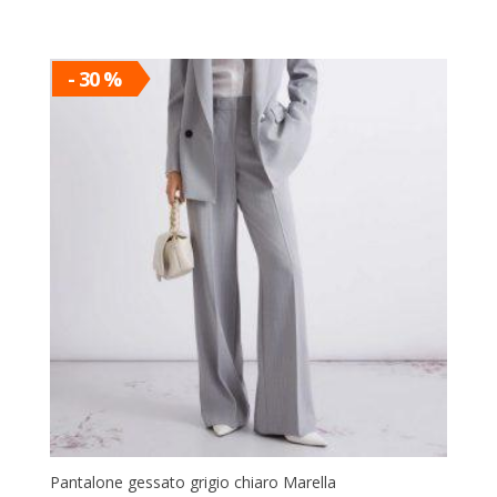
prezzo
prezzo
originale
attuale
era:
è:
- 30 %
€ 89,90.
€ 62,93.
Pantalone gessato grigio chiaro Marella