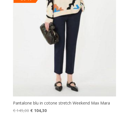
€ 89,90.
€ 62,93.
Pantalone blu in cotone stretch Weekend Max Mara
Il
Il
€
149,00
€
104,30
prezzo
prezzo
originale
attuale