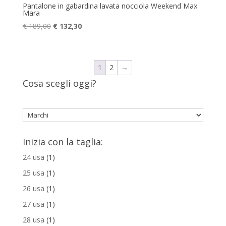
Pantalone in gabardina lavata nocciola Weekend Max
Mara
Il
Il
€
189,00
€
132,30
prezzo
prezzo
originale
attuale
era:
è:
1
2
→
€ 189,00.
€ 132,30.
Cosa scegli oggi?
Inizia con la taglia:
24 usa
(1)
25 usa
(1)
26 usa
(1)
27 usa
(1)
28 usa
(1)