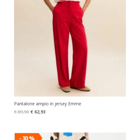
Pantalone ampio in jersey Emme
Il
Il
€
89,90
€
62,93
prezzo
prezzo
originale
attuale
era:
è:
- 30 %