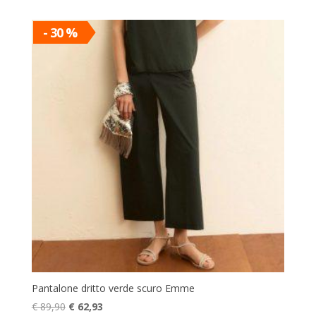
originale
attuale
era:
è:
- 30 %
€ 79,90.
€ 55,93.
Pantalone dritto verde scuro Emme
Il
Il
€
89,90
€
62,93