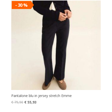
era:
è:
- 30 %
€ 149,00.
€ 104,30.
Pantalone blu in jersey stretch Emme
Il
Il
€
79,90
€
55,93
prezzo
prezzo