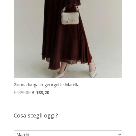
Gonna lunga in georgette Marella
Il
Il
€
229,00
€
183,20
prezzo
prezzo
originale
attuale
era:
è:
Cosa scegli oggi?
€ 229,00.
€ 183,20.