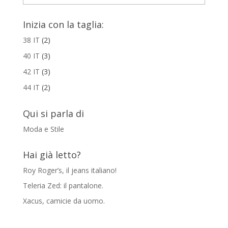
Inizia con la taglia:
38 IT
(2)
40 IT
(3)
42 IT
(3)
44 IT
(2)
Qui si parla di
Moda e Stile
Hai già letto?
Roy Roger’s, il jeans italiano!
Teleria Zed: il pantalone.
Xacus, camicie da uomo.