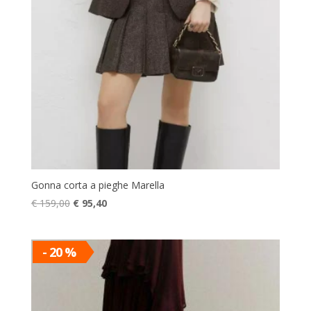
Gonna corta a pieghe Marella
Il
Il
€
159,00
€
95,40
prezzo
prezzo
originale
attuale
era:
è:
- 20 %
€ 159,00.
€ 95,40.