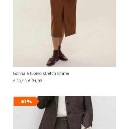
Gonna a tubino stretch Emme
Il
Il
€
89,90
€
71,92
prezzo
prezzo
originale
attuale
era:
è:
- 40 %
€ 89,90.
€ 71,92.