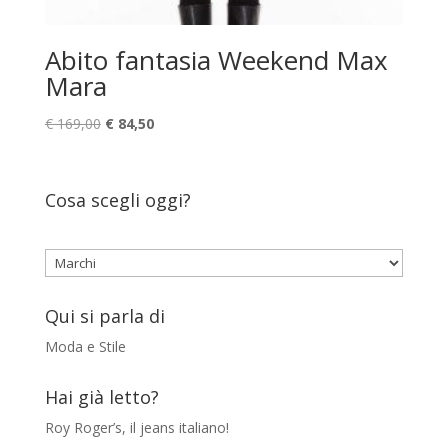
Abito fantasia Weekend Max
Mara
Il
Il
€
169,00
€
84,50
prezzo
prezzo
originale
attuale
era:
è:
Cosa scegli oggi?
€ 169,00.
€ 84,50.
Qui si parla di
Moda e Stile
Hai già letto?
Roy Roger’s, il jeans italiano!