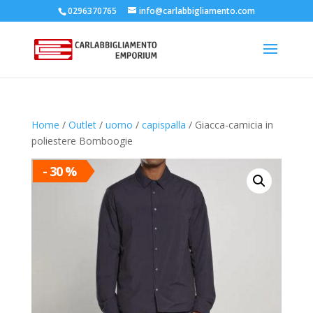
0296370765
info@carlabbigliamento.com
Products
search
Home
/
Outlet
/
uomo
/
capispalla
/ Giacca-camicia in
poliestere Bomboogie
- 30 %