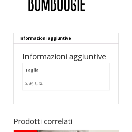
e
:
Informazioni aggiuntive
Informazioni aggiuntive
Taglia
S, M, L, XL
Prodotti correlati