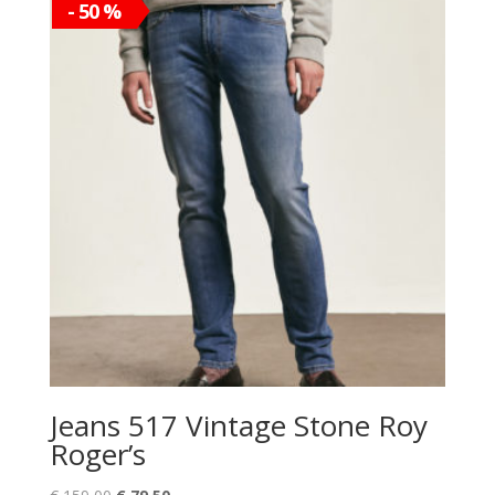
- 50 %
Jeans 517 Vintage Stone Roy
Roger’s
Il
Il