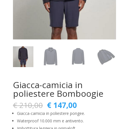
Giacca-camicia in
poliestere Bomboogie
Il
Il
€
210,00
€
147,00
prezzo
prezzo
Giacca-camicia in poliestere pongee.
originale
attuale
Waterproof 10.000 mm e antivento.
era:
è:
Imbottitura leggera in primaloft.