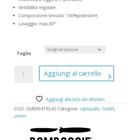
€ 210,00.
€ 147,00.
Vestibilità regolare.
Composizione tessuto: 100%poliestere.
Lavaggio: max.30°
Taglia
Giacca-
A
Aggiungi al carrello
camicia
l
in
t
poliestere
e
Bomboogie
r
Aggiungi alla lista dei desideri
quantità
n
COD:
GM8904TRLA5
Categorie:
capispalla
,
Outlet
,
a
uomo
t
i
v