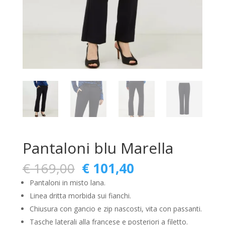
Pantaloni blu Marella
Il
Il
€
169,00
€
101,40
prezzo
prezzo
Pantaloni in misto lana.
originale
attuale
Linea dritta morbida sui fianchi.
era:
è:
Chiusura con gancio e zip nascosti, vita con passanti.
€ 169,00.
€ 101,40.
Tasche laterali alla francese e posteriori a filetto.