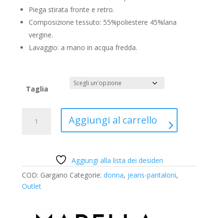
Piega stirata fronte e retro.
Composizione tessuto: 55%poliestere 45%lana
vergine.
Lavaggio: a mano in acqua fredda.
Taglia
Pantaloni
A
Aggiungi al carrello
blu
l
Marella
t
quantità
e
r
Aggiungi alla lista dei desideri
n
COD:
Gargano
Categorie:
donna
,
jeans-pantaloni
,
a
Outlet
t
i
v