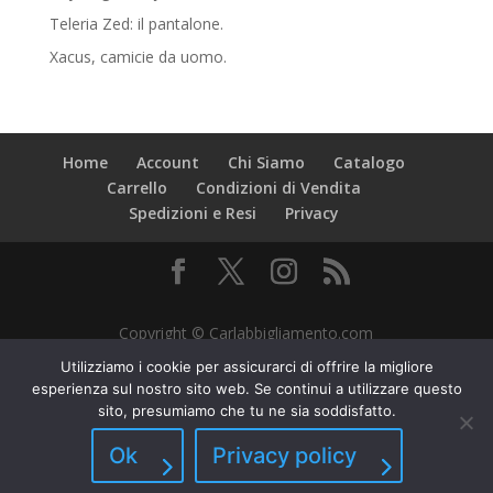
Teleria Zed: il pantalone.
Xacus, camicie da uomo.
Home
Account
Chi Siamo
Catalogo
Carrello
Condizioni di Vendita
Spedizioni e Resi
Privacy
Copyright © Carlabbigliamento.com
P.zza IV Novembre 6, 22074 Lomazzo (CO) - P.IVA
Utilizziamo i cookie per assicurarci di offrire la migliore
02533690133
esperienza sul nostro sito web. Se continui a utilizzare questo
sito, presumiamo che tu ne sia soddisfatto.
Ok
Privacy policy
Gli ordini che perverranno entro il 12 agosto saranno elaborati dopo
il 21 agosto.
Ignora