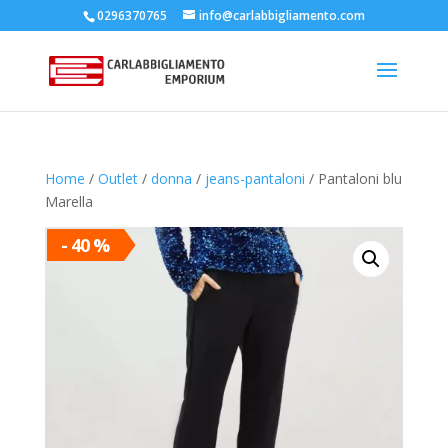
0296370765
info@carlabbigliamento.com
Products
search
Home
/
Outlet
/
donna
/
jeans-pantaloni
/ Pantaloni blu
Marella
- 40 %