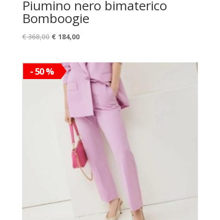
Piumino nero bimaterico
Bomboogie
Il
Il
€
368,00
€
184,00
prezzo
prezzo
originale
attuale
era:
è:
- 50 %
€ 368,00.
€ 184,00.