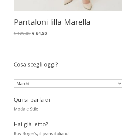
Pantaloni lilla Marella
Il
Il
€
129,00
€
64,50
prezzo
prezzo
originale
attuale
era:
è:
€ 129,00.
€ 64,50.
Cosa scegli oggi?
Qui si parla di
Moda e Stile
Hai già letto?
Roy Roger’s, il jeans italiano!