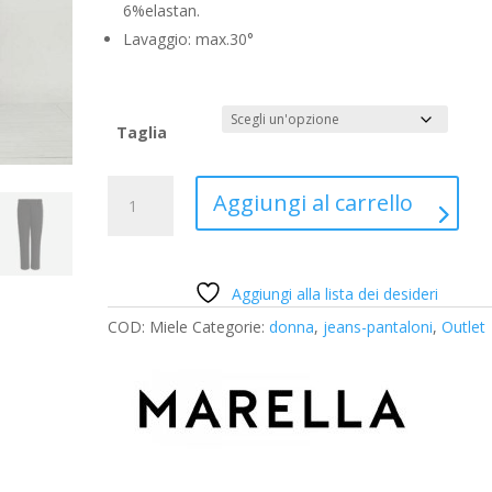
6%elastan.
Lavaggio: max.30°
Taglia
Pantaloni
A
Aggiungi al carrello
neri
l
Marella
t
quantità
e
r
Aggiungi alla lista dei desideri
n
COD:
Miele
Categorie:
donna
,
jeans-pantaloni
,
Outlet
a
t
i
v
e
: