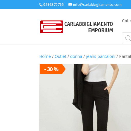
0296370765
info@carlabbigliamento.com
Coll
Prod
sear
Home
/
Outlet
/
donna
/
jeans-pantaloni
/ Pantal
- 30 %