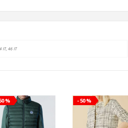
e
4 IT, 46 IT
 50 %
- 50 %