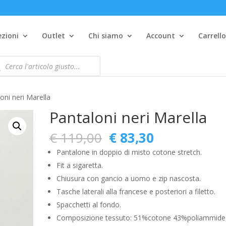
Products
search
ezioni
Outlet
Chi siamo
Account
Carrell
ucts
ch
oni neri Marella
Pantaloni neri Marella
Il
Il
€
119,00
€
83,30
prezzo
prezzo
Pantalone in doppio di misto cotone stretch.
originale
attuale
Fit a sigaretta.
era:
è:
Chiusura con gancio a uomo e zip nascosta.
€ 119,00.
€ 83,30.
Tasche laterali alla francese e posteriori a filetto.
Spacchetti al fondo.
Composizione tessuto: 51%cotone 43%poliammide